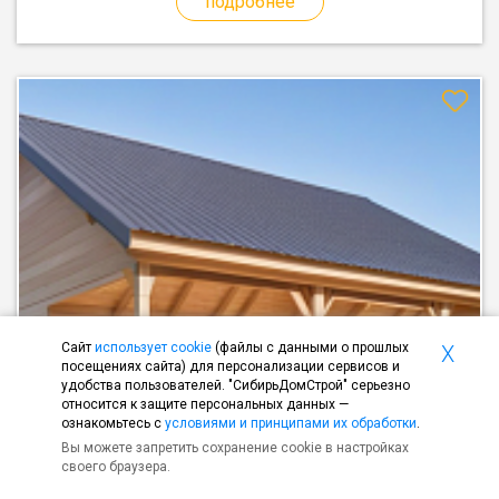
подробнее
Сайт
использует cookie
(файлы с данными о прошлых
X
посещениях сайта) для персонализации сервисов и
удобства пользователей. "СибирьДомСтрой" серьезно
относится к защите персональных данных —
ознакомьтесь с
условиями и принципами их обработки
.
Вы можете запретить сохранение cookie в настройках
своего браузера.
Цены уточняйте у менеджера - они находятся на перерасчете