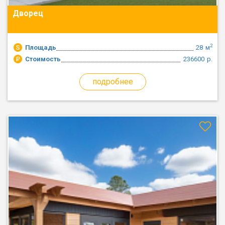
Дворец
2
Площадь
28
м
Стоимость
236600
р.
подробнее