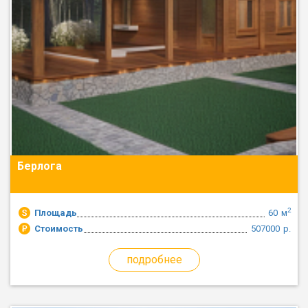
Берлога
2
Площадь
60
м
Стоимость
507000
р.
подробнее