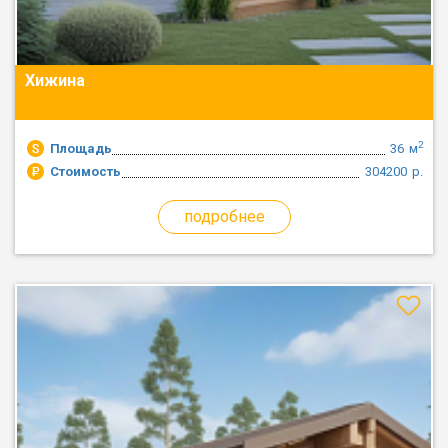
Хижина
2
Площадь
36
м
Стоимость
304200
р.
подробнее