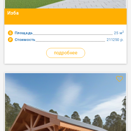
Изба
2
Площадь
25
м
Стоимость
211250
р.
подробнее