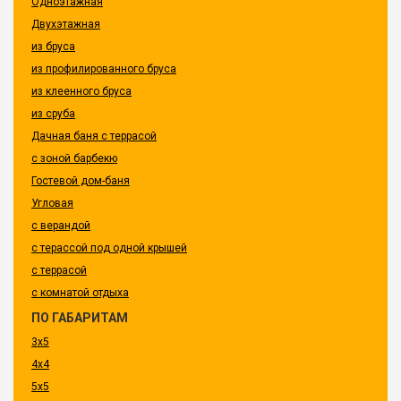
Одноэтажная
Двухэтажная
из бруса
из профилированного бруса
из клеенного бруса
из сруба
Дачная баня с террасой
с зоной барбекю
Гостевой дом-баня
Угловая
с верандой
с терассой под одной крышей
с террасой
с комнатой отдыха
ПО ГАБАРИТАМ
3x5
4x4
5x5