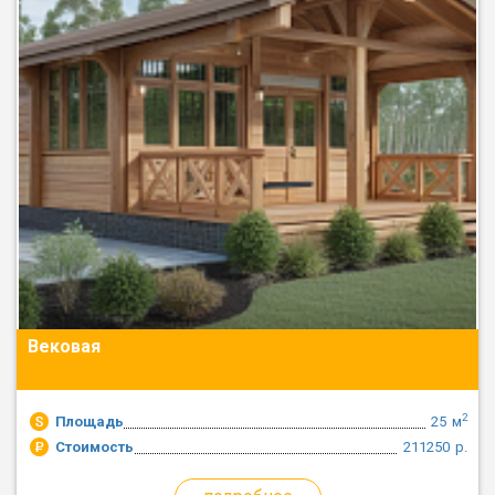
Вековая
2
Площадь
25
м
Стоимость
211250
р.