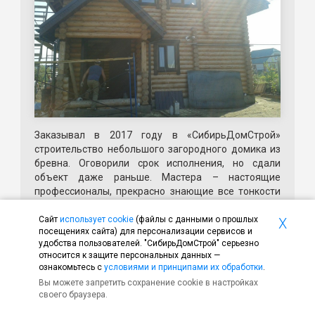
Заказывал в 2017 году в «СибирьДомСтрой»
строительство небольшого загородного домика из
бревна. Оговорили срок исполнения, но сдали
объект даже раньше. Мастера – настоящие
профессионалы, прекрасно знающие все тонкости
работы. Качеством доволен, буду рекомендовать
вашу организацию друзьям и близким.
Сайт
использует cookie
(файлы с данными о прошлых
X
посещениях сайта) для персонализации сервисов и
удобства пользователей. "СибирьДомСтрой" серьезно
относится к защите персональных данных —
ознакомьтесь с
условиями и принципами их обработки
.
Евгений
Вы можете запретить сохранение cookie в настройках
своего браузера.
14.04.2018