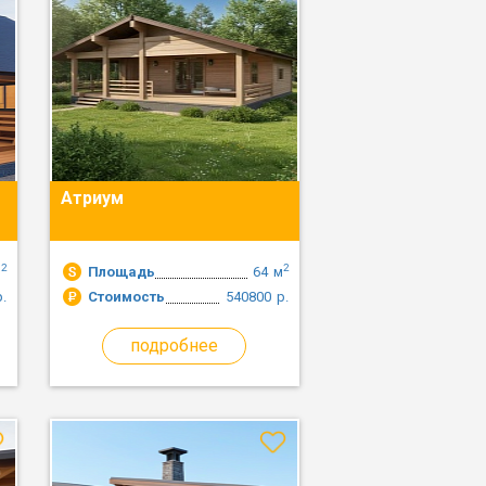
Атриум
2
2
м
Площадь
64
м
р.
Стоимость
540800
р.
подробнее