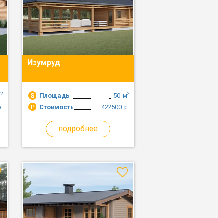
Изумруд
2
2
м
Площадь
50
м
р.
Стоимость
422500
р.
подробнее