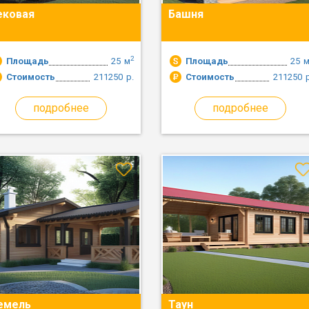
ековая
Башня
2
Площадь
25
м
Площадь
25
Стоимость
211250
р.
Стоимость
211250
подробнее
подробнее
емель
Таун