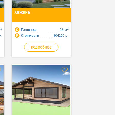
Хижина
2
2
м
Площадь
36
м
р.
Стоимость
304200
р.
подробнее