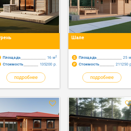
урень
Шале
2
Площадь
16
м
Площадь
25
Стоимость
135200
р.
Стоимость
211250
подробнее
подробнее