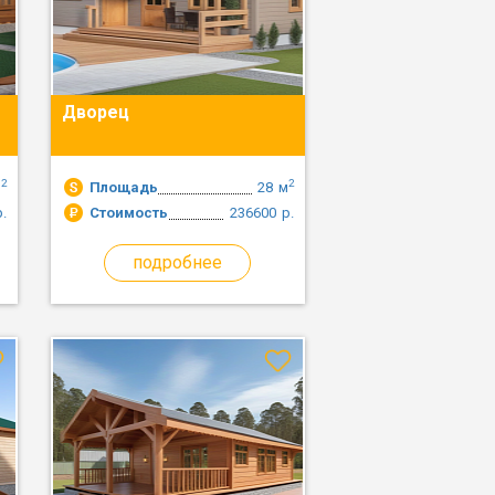
Дворец
2
2
м
Площадь
28
м
р.
Стоимость
236600
р.
подробнее