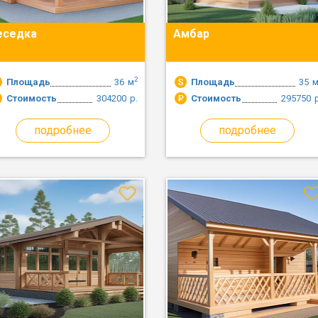
еседка
Амбар
2
Площадь
36
м
Площадь
35
Стоимость
304200
р.
Стоимость
295750
подробнее
подробнее