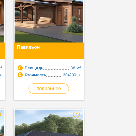
Павильон
2
2
м
Площадь
36
м
р.
Стоимость
304200
р.
подробнее