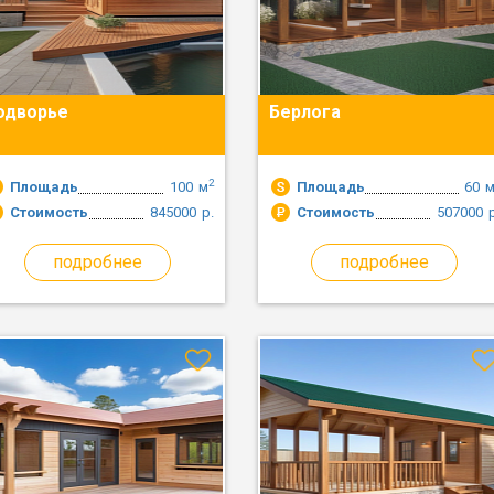
одворье
Берлога
2
Площадь
100
м
Площадь
60
Стоимость
845000
р.
Стоимость
507000
подробнее
подробнее