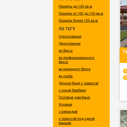
Проекты до 100 кв.м
Проекты от 100 до 150 кв.м
Проекты более 150 кв.м
ПО ТЕГУ
Одноэтажная
Двухэтажная
из бруса
Т
из профилированного
бруса
из клеенного бруса
из сруба
Дачная баня с террасой
с зоной барбекю
Гостевой дом-баня
Угловая
с верандой
с терассой под одной
крышей