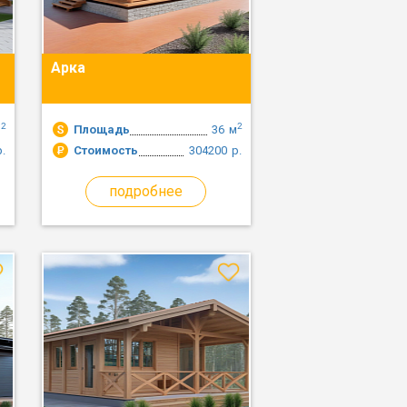
Арка
2
2
м
Площадь
36
м
р.
Стоимость
304200
р.
подробнее