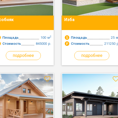
собняк
Изба
2
Площадь
100
м
Площадь
25
Стоимость
845000
р.
Стоимость
211250
подробнее
подробнее