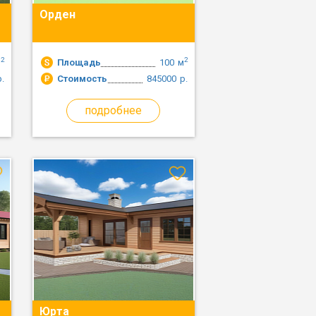
Орден
2
2
м
Площадь
100
м
р.
Стоимость
845000
р.
подробнее
Юрта