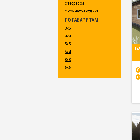
с террасой
с комнатой отдыха
ПО ГАБАРИТАМ
3x5
4x4
5x5
Б
6x4
8x8
6x6