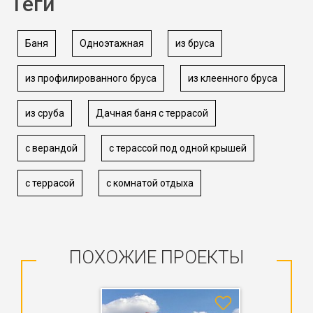
Теги
Баня
Одноэтажная
из бруса
из профилированного бруса
из клеенного бруса
из сруба
Дачная баня с террасой
с верандой
с терассой под одной крышей
с террасой
с комнатой отдыха
ПОХОЖИЕ ПРОЕКТЫ