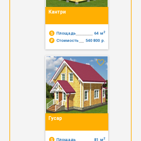
Кантри
2
Площадь
64
м
Стоимость
540 800
р.
Гусар
2
Площадь
81
м