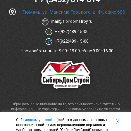
г. Тюмень, ул. Максима Горького, д. 44, офис 606
mail@sibirdomstroy.ru
+7(922)489-15-00
+7(922)489-15-00
Часы работы: пн-пт 9:00–19:00; сб-вс 9:00–16:00
Обращаем ваше внимание на то, что сайт носит исключительно
информационный характер и ни при каких условиях не является
публичной офертой, определяемой положениями статьи 437
Гражданского кодекса Российской Федерации. Для получения
Сайт
использует cookie
(файлы с данными о прошлых
X
информации о стоимости и сроках выполнения услуг, пожалуйста,
посещениях сайта) для персонализации сервисов и
обращайтесь непосредственно к специалистам компании.
удобства пользователей. "СибирьДомСтрой" серьезно