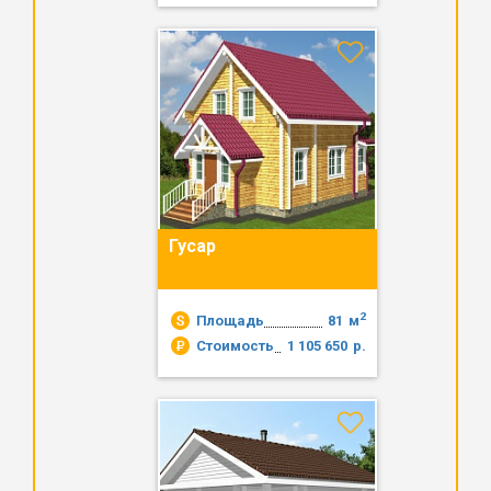
Гусар
2
Площадь
81
м
Стоимость
1 105 650
р.