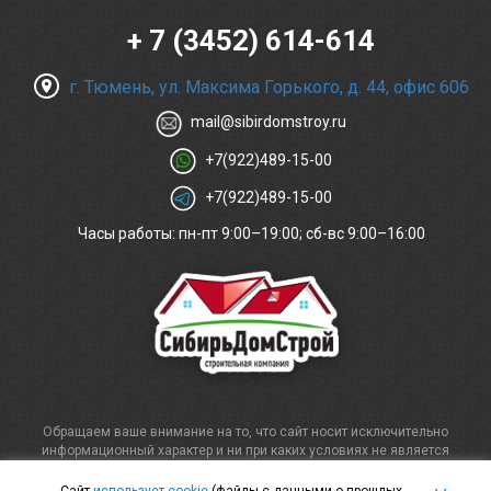
+ 7 (3452) 614-614
г. Тюмень, ул. Максима Горького, д. 44, офис 606
mail@sibirdomstroy.ru
+7(922)489-15-00
+7(922)489-15-00
Часы работы: пн-пт 9:00–19:00; сб-вс 9:00–16:00
Обращаем ваше внимание на то, что сайт носит исключительно
информационный характер и ни при каких условиях не является
публичной офертой, определяемой положениями статьи 437
Гражданского кодекса Российской Федерации. Для получения