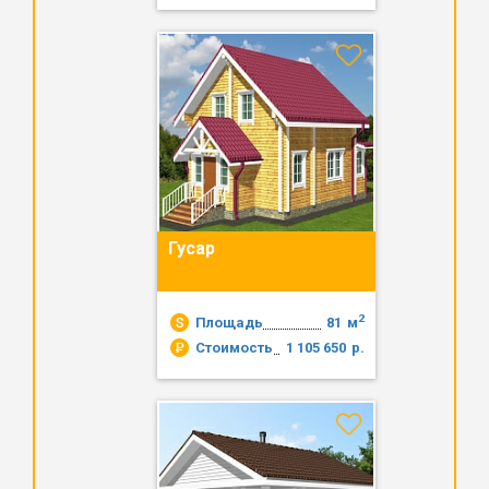
Гусар
2
Площадь
81
м
Стоимость
1 105 650
р.